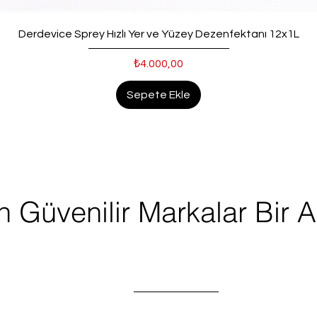
Hızlı Bakış
Derdevice Sprey Hızlı Yer ve Yüzey Dezenfektanı 12x1L
₺4.000,00
Fiyat
Sepete Ekle
n Güvenilir Markalar Bir 