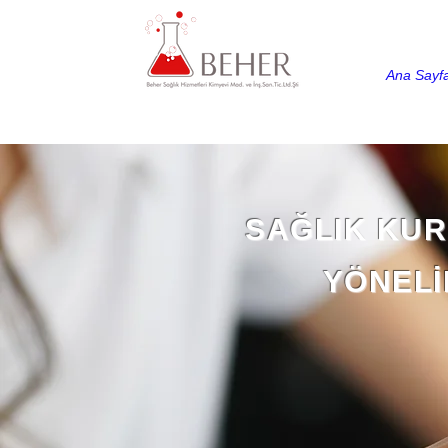
Ana Sayf
SAĞLIK KU
YÖNELİ